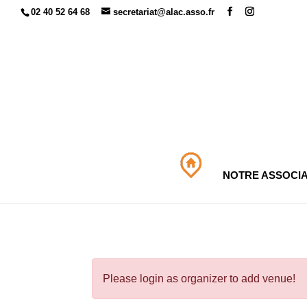
02 40 52 64 68
secretariat@alac.asso.fr
NOTRE ASSOCIA
Please login as organizer to add venue!