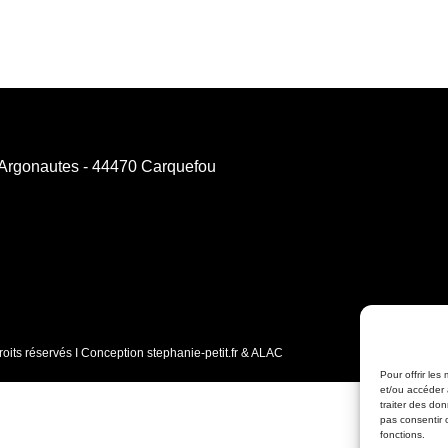
 Argonautes - 44470 Carquefou
roits réservés I Conception stephanie-petit.fr & ALAC
Pour offrir les
et/ou accéder 
traiter des do
pas consentir 
fonctions.