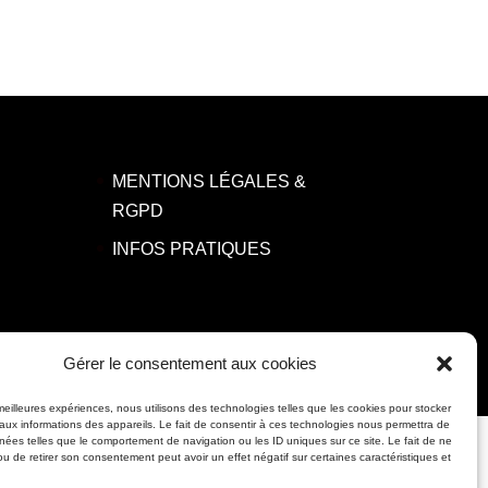
MENTIONS LÉGALES &
RGPD
INFOS PRATIQUES
Gérer le consentement aux cookies
 meilleures expériences, nous utilisons des technologies telles que les cookies pour stocker
aux informations des appareils. Le fait de consentir à ces technologies nous permettra de
nnées telles que le comportement de navigation ou les ID uniques sur ce site. Le fait de ne
ou de retirer son consentement peut avoir un effet négatif sur certaines caractéristiques et