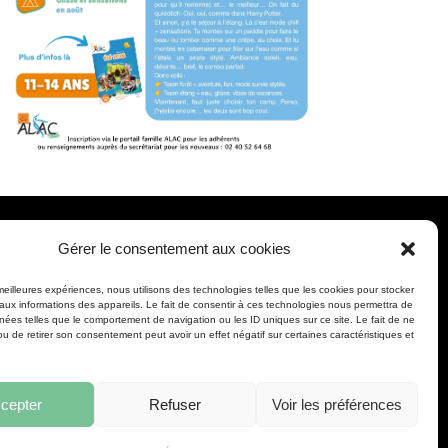
Gérer le consentement aux cookies
MENTIONS LÉGALES &
 meilleures expériences, nous utilisons des technologies telles que les cookies pour stocker
RGPD
aux informations des appareils. Le fait de consentir à ces technologies nous permettra de
nnées telles que le comportement de navigation ou les ID uniques sur ce site. Le fait de ne
INFOS PRATIQUES
ou de retirer son consentement peut avoir un effet négatif sur certaines caractéristiques et
cepter
Refuser
Voir les préférences